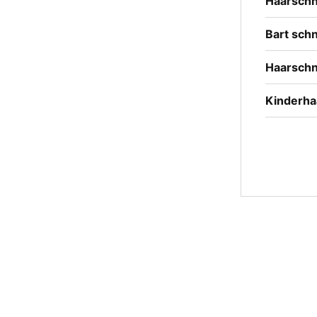
Haarschn
Bart sch
Haarschni
Kinderha